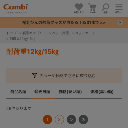
メニュー
お気に入り
カート
検索
哺乳びんの除菌グッズが当たる！8/31まで >>
×
トップ
>
製品カテゴリー
>
ペット用品
>
ペットカート
>
耐荷重12㎏/15㎏
+
耐荷重12㎏/15㎏
+
+
カラーや価格でさらに絞り込む
+
商品名順
発売日順
価格(安い順)
価格(高い順)
26
件あります
1
2