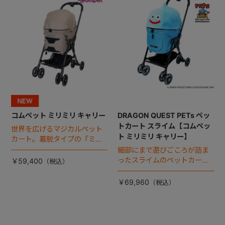
コムペット ミリミリ キャリー
DRAGON QUEST PETs ペッ
トカート スライム【コムペッ
世界を広げるマジカルペット
ト ミリミリ キャリー】
カート。着脱タイプの『ミリ
ミリ キャリー』 からアースカ
細部にまで遊びごころが詰ま
ラーが登場！
ったスライムのペットカー
￥59,400
ト。
￥69,960