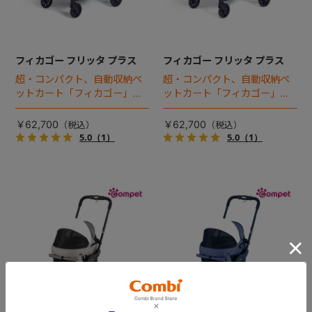
フィカゴー フリッタ プラス
フィカゴー フリッタ プラス
超・コンパクト、自動収納ペ
超・コンパクト、自動収納ペ
ットカート「フィカゴー」に
ットカート「フィカゴー」に
キャビン着脱タイプが新登
キャビン着脱タイプが新登
場！
場！
￥62,700
￥62,700
5.0
（1）
5.0
（1）