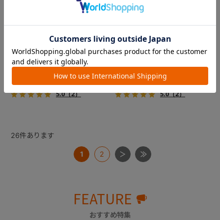
コムペット ミリミリライト ア
コムペット ミリミリライト ア
ルファ
ルファ
新色登場！幌はファスナー式
新色登場！幌はファスナー式
でラクラク開閉でき、ワンち
でラクラク開閉でき、ワンち
ゃんやネコちゃんの抜け出し
ゃんやネコちゃんの抜け出し
を防止！キャリー部前面にメ
を防止！キャリー部前面にメ
￥39,600
￥39,600
ッシュがプラスされた通気性
ッシュがプラスされた通気性
5.0
（2）
5.0
（2）
抜群の「ミリミリライト」シ
抜群の「ミリミリライト」シ
リーズです。
リーズです。
26
件あります
1
2
FEATURE
おすすめ特集