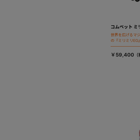
コムペット ミ
世界を広げるマ
の『ミリミリEG
「マジカルフォ
￥59,400