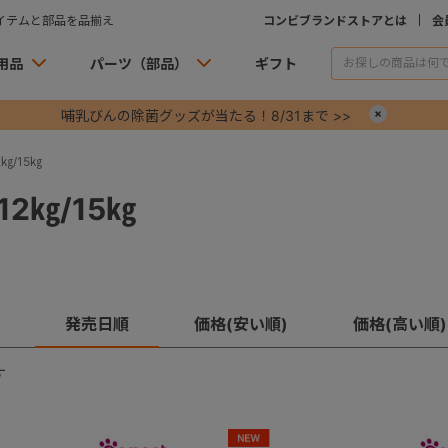
イテムと部品を品揃え
コンビブランドストアとは
会
用品
パーツ（部品）
ギフト
哺乳びんの除菌グッズが当たる！8/31まで >>
×
㎏/15㎏
2㎏/15㎏
発売日順
価格(安い順)
価格(高い順)
す