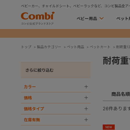
ベビーカー、チャイルドシート、ベビーラックなど、コンビ製品全ア
ベビー用品
ペット
トップ
>
製品カテゴリー
>
ペット用品
>
ペットカート
>
耐荷重12
耐荷重1
さらに絞り込む
カラー
＋
商品名順
価格
＋
26
件ありま
価格タイプ
＋
在庫有無
＋