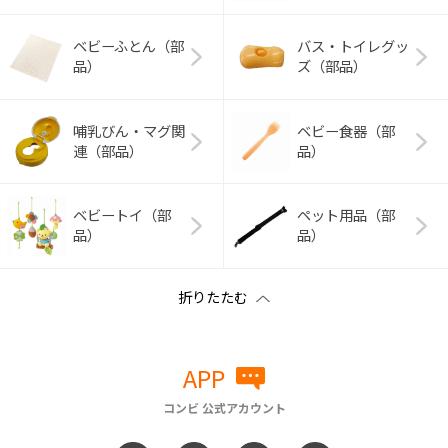
ベビーふとん（部
バス・トイレグッ
品）
ズ（部品）
哺乳びん・マグ関
ベビー食器（部
連（部品）
品）
ベビートイ（部
ペット用品（部
品）
品）
APP
コンビ 公式アカウント