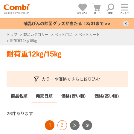
メニュー
お気に入り
カート
検索
哺乳びんの除菌グッズが当たる！8/31まで >>
×
トップ
>
製品カテゴリー
>
ペット用品
>
ペットカート
>
耐荷重12㎏/15㎏
+
耐荷重12㎏/15㎏
+
+
カラーや価格でさらに絞り込む
+
商品名順
発売日順
価格(安い順)
価格(高い順)
26
件あります
1
2