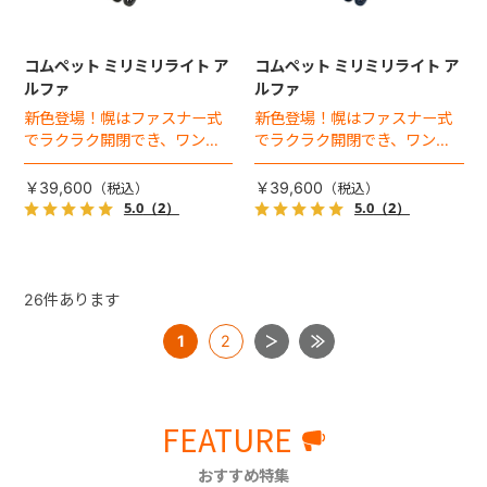
コムペット ミリミリライト ア
コムペット ミリミリライト ア
ルファ
ルファ
新色登場！幌はファスナー式
新色登場！幌はファスナー式
でラクラク開閉でき、ワンち
でラクラク開閉でき、ワンち
ゃんやネコちゃんの抜け出し
ゃんやネコちゃんの抜け出し
を防止！キャリー部前面にメ
を防止！キャリー部前面にメ
￥39,600
￥39,600
ッシュがプラスされた通気性
ッシュがプラスされた通気性
5.0
（2）
5.0
（2）
抜群の「ミリミリライト」シ
抜群の「ミリミリライト」シ
リーズです。
リーズです。
26
件あります
1
2
FEATURE
おすすめ特集