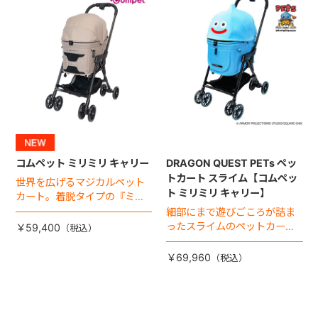
コムペット ミリミリ キャリー
DRAGON QUEST PETs ペッ
トカート スライム【コムペッ
世界を広げるマジカルペット
ト ミリミリ キャリー】
カート。着脱タイプの『ミリ
ミリ キャリー』 からアースカ
細部にまで遊びごころが詰ま
ラーが登場！
ったスライムのペットカー
￥59,400
ト。
￥69,960