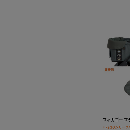
フィカゴー プ
FikaGOシリ