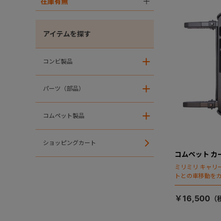
在庫有無
＋
アイテムを探す
コンビ製品
＋
パーツ（部品）
＋
コムペット製品
＋
ショッピングカート
コムペット カー
ミリミリ キャリー
トとの車移動を
￥16,500