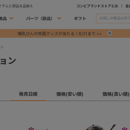
イテムと部品を品揃え
コンビブランドストアとは
会
用品
パーツ（部品）
ギフト
哺乳びんの除菌グッズが当たる！8/31まで >>
×
ン
ョン
発売日順
価格(安い順)
価格(高い順)
す