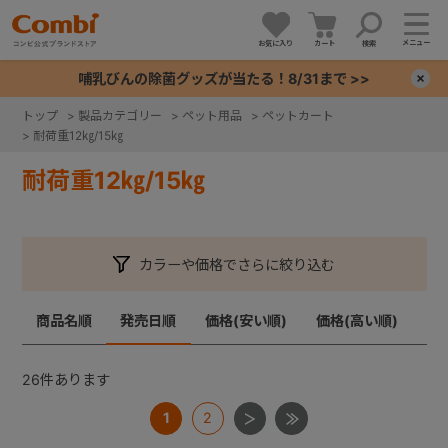
メニュー
お気に入り
カート
検索
哺乳びんの除菌グッズが当たる！8/31まで >>
×
トップ
>
製品カテゴリー
>
ペット用品
>
ペットカート
>
耐荷重12㎏/15㎏
+
耐荷重12㎏/15㎏
+
+
カラーや価格でさらに絞り込む
+
商品名順
発売日順
価格(安い順)
価格(高い順)
26
件あります
1
2