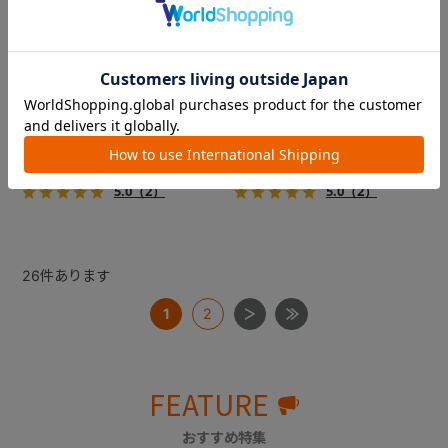
コムペット ミリミリライト ア
コムペット ミリミリライト ア
ルファ
ルファ
新色登場！幌はファスナー式
新色登場！幌はファスナー式
でラクラク開閉でき、ワンち
でラクラク開閉でき、ワンち
ゃんやネコちゃんの抜け出し
ゃんやネコちゃんの抜け出し
を防止！キャリー部前面にメ
を防止！キャリー部前面にメ
￥39,600
￥39,600
ッシュがプラスされた通気性
ッシュがプラスされた通気性
5.0
（2）
5.0
（2）
抜群の「ミリミリライト」シ
抜群の「ミリミリライト」シ
リーズです。
リーズです。
26
件あります
1
2
FEATURE
おすすめ特集