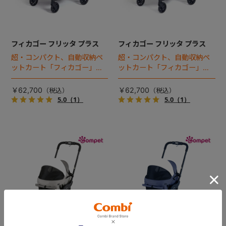
フィカゴー フリッタ プラス
フィカゴー フリッタ プラス
超・コンパクト、自動収納ペ
超・コンパクト、自動収納ペ
ットカート「フィカゴー」に
ットカート「フィカゴー」に
キャビン着脱タイプが新登
キャビン着脱タイプが新登
場！
場！
￥62,700
￥62,700
5.0
（1）
5.0
（1）