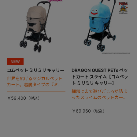
コムペット ミリミリ キャリー
DRAGON QUEST PETs ペッ
トカート スライム【コムペッ
世界を広げるマジカルペット
ト ミリミリ キャリー】
カート。着脱タイプの『ミリ
ミリ キャリー』 からアースカ
細部にまで遊びごころが詰ま
ラーが登場！
ったスライムのペットカー
￥59,400
ト。
￥69,960