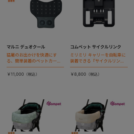
マルニ デュオクール
コムペット サイクルリンク
猛暑のお出かけを快適にす
ミリミリ キャリーを自転車に
る、簡単装着のペットカート
装着できる『サイクルリン
専用ダブル送風ファンが登
ク』が登場！
場。
￥11,000
￥8,800