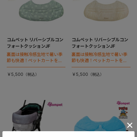
コムペット リバーシブルコン
コムペット リバーシブルコン
フォートクッションJF
フォートクッションJF
裏面は接触冷感生地で暑い季
裏面は接触冷感生地で暑い季
節も快適！ペットカートをお
節も快適！ペットカートをお
しゃれに・かわいく・かっこ
しゃれに・かわいく・かっこ
よく！
よく！
￥5,500
￥5,500