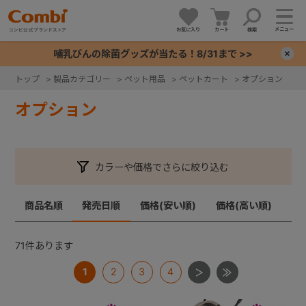
メニュー
お気に入り
カート
検索
哺乳びんの除菌グッズが当たる！8/31まで >>
×
トップ
>
製品カテゴリー
>
ペット用品
>
ペットカート
>
オプション
+
オプション
+
カラーや価格でさらに絞り込む
+
商品名順
発売日順
価格(安い順)
価格(高い順)
+
71
件あります
1
2
3
4