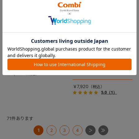
コムペット リバーシブルコン
DRAGON QUEST PETs コン
フォートクッションJF
フォートクッション スライム
【コムペット ペットカート
裏面は接触冷感生地で暑い季
用】
節も快適！ペットカートをお
しゃれに・かわいく・かっこ
愛車の目印に！ふわふわ生地
よく！
のスライムのかたちをした、
￥5,500
あごのせクッション。
￥7,920
5.0
（1）
71
件あります
1
2
3
4