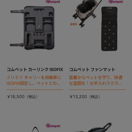
+
+
コムペット カーリンク ISOFIX
コムペット ファンマット
ミリミリ キャリーを自動車に
猛暑からペットを守り、快適
ISOFIX固定し、ペットとの車
な空間を！お手入れラクラク
移動をカンタン・快適に！
な「ファンマット」が登場！
￥16,500
￥13,200