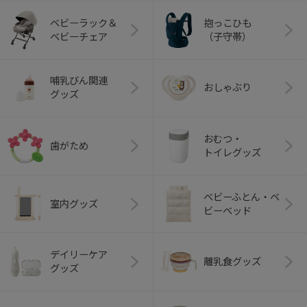
ベビーラック＆
抱っこひも
ベビーチェア
（子守帯）
哺乳びん関連
おしゃぶり
グッズ
おむつ・
歯がため
トイレグッズ
ベビーふとん・ベ
室内グッズ
ビーベッド
デイリーケア
離乳食グッズ
グッズ