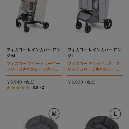
フィカゴー レインカバー ロン
フィカゴー レインカバー ロン
グ M
グ L
フィカゴー フリートゥーゴー
フィカゴー アジャイル2、フ
シリーズ専用のレインカバ
リッタシリーズ専用のレイン
ー。雨の日のお出かけも安
カバー。雨の日のお出かけも
心。
安心。
￥5,940
￥6,930
3.5
（2）