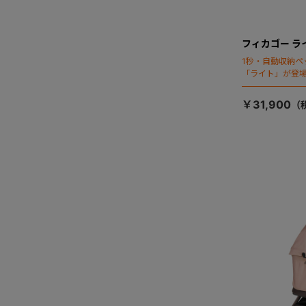
フィカゴー ラ
1秒・自動収納ペ
「ライト」が登
￥31,900