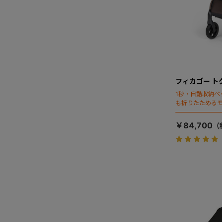
フィカゴー ト
1秒・自動収納ペ
も折りたためる
￥84,700