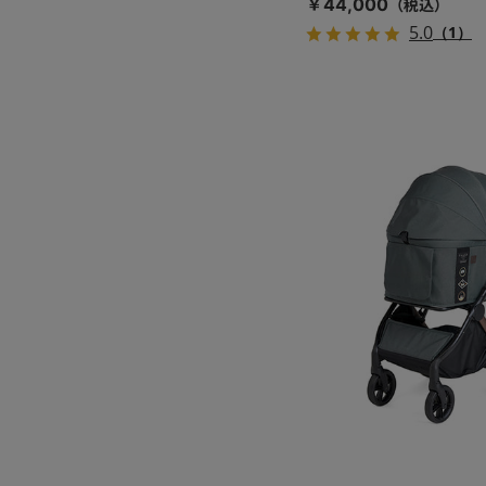
￥44,000
5.0
（1）