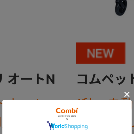
 オートN
コムペット
トカート
1秒・自
N」がコム
「ミリミ