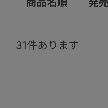
+
商品名順
発
31
件あります