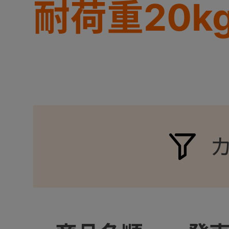
耐荷重20kg/
+
+