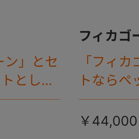
フィカゴ
ーン」とセ
「フィカ
ートとして
トならペ
gの大型犬
使える、
型犬向け
￥44,000