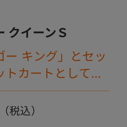
ー クイーンＳ
ゴー キング」とセッ
ットカートとしても
耐荷重30㎏の中～大
ケージが登場！