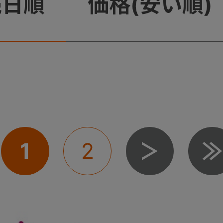
売日順
価格(安い順)
1
2