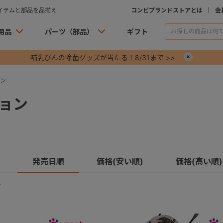
イテムと部品を品揃え
コンビブランドストアとは
会
用品
パーツ（部品）
ギフト
哺乳びんの除菌グッズが当たる！8/31まで >>
×
ン
ョン
発売日順
価格(安い順)
価格(高い順)
す