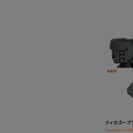
フィカゴー プ
FikaGOシリ