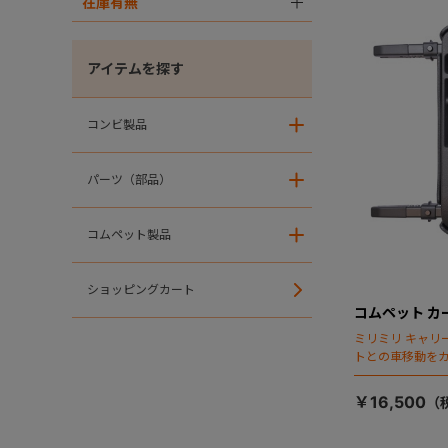
在庫有無
＋
アイテムを探す
コンビ製品
＋
パーツ（部品）
＋
コムペット製品
＋
ショッピングカート
コムペット カー
ミリミリ キャリー
トとの車移動を
￥16,500