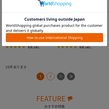
コムペット ミリミリライト ア
コムペット ミリミリライト ア
ルファ
ルファ
新色登場！幌はファスナー式
新色登場！幌はファスナー式
でラクラク開閉でき、ワンち
でラクラク開閉でき、ワンち
ゃんやネコちゃんの抜け出し
ゃんやネコちゃんの抜け出し
を防止！キャリー部前面にメ
を防止！キャリー部前面にメ
￥39,600
￥39,600
ッシュがプラスされた通気性
ッシュがプラスされた通気性
5.0
（2）
5.0
（2）
抜群の「ミリミリライト」シ
抜群の「ミリミリライト」シ
リーズです。
リーズです。
26
件あります
1
2
FEATURE
おすすめ特集