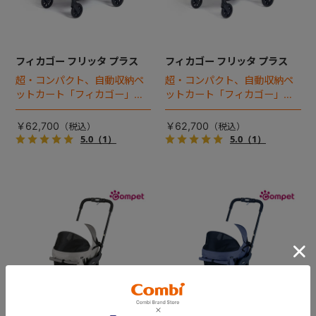
フィカゴー フリッタ プラス
フィカゴー フリッタ プラス
超・コンパクト、自動収納ペ
超・コンパクト、自動収納ペ
ットカート「フィカゴー」に
ットカート「フィカゴー」に
キャビン着脱タイプが新登
キャビン着脱タイプが新登
場！
場！
￥62,700
￥62,700
5.0
（1）
5.0
（1）