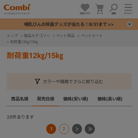
メニュー
お気に入り
カート
検索
哺乳びんの除菌グッズが当たる！8/31まで >>
×
トップ
>
製品カテゴリー
>
ペット用品
>
ペットカート
>
耐荷重12㎏/15㎏
+
耐荷重12㎏/15㎏
+
+
カラーや価格でさらに絞り込む
+
商品名順
発売日順
価格(安い順)
価格(高い順)
26
件あります
1
2