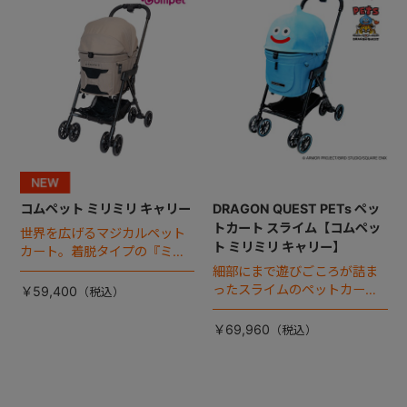
コムペット ミリミリ キャリー
DRAGON QUEST PETs ペッ
トカート スライム【コムペッ
世界を広げるマジカルペット
ト ミリミリ キャリー】
カート。着脱タイプの『ミリ
ミリ キャリー』 からアースカ
細部にまで遊びごころが詰ま
ラーが登場！
ったスライムのペットカー
￥59,400
ト。
￥69,960