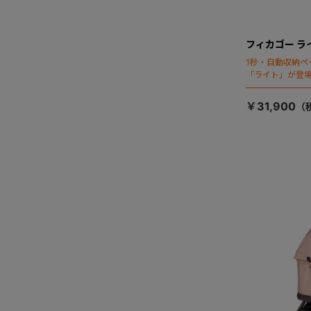
フィカゴー ラ
1秒・自動収納ペ
「ライト」が登
￥31,900