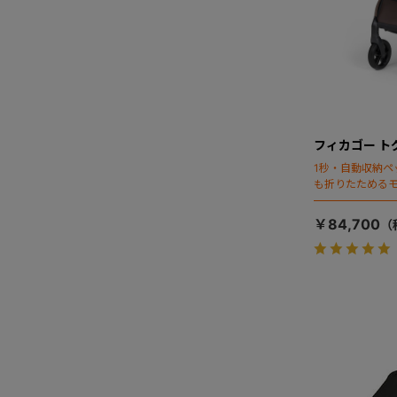
フィカゴー ト
1秒・自動収納ペ
も折りたためる
￥84,700