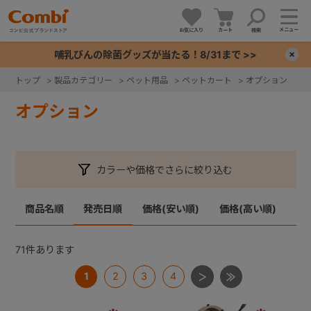
メニュー
お気に入り
カート
検索
哺乳びんの除菌グッズが当たる！8/31まで >>
×
トップ
>
製品カテゴリー
>
ペット用品
>
ペットカート
>
オプション
+
オプション
+
カラーや価格でさらに絞り込む
+
商品名順
発売日順
価格(安い順)
価格(高い順)
+
71
件あります
1
2
3
4