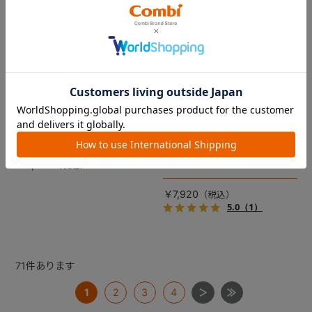
コムペット リバーシブルコン
DRAGON QUEST PETs コン
フォートクッションJF
フォートクッション スライム
【コムペット ペットカート
裏面は接触冷感生地で暑い季
用】
節も快適！ペットカートをお
しゃれに・かわいく・かっこ
愛車の目印に！ふわふわ生地
よく！
のスライムのかたちをした、
￥5,500
あごのせクッション。
￥7,920
5.0
（1）
71
件あります
1
2
3
4