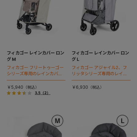
フィカゴー レインカバー ロン
フィカゴー レインカバー ロン
グ M
グ L
フィカゴー フリートゥーゴー
フィカゴー アジャイル2、フ
シリーズ専用のレインカバ
リッタシリーズ専用のレイン
ー。雨の日のお出かけも安
カバー。雨の日のお出かけも
心。
安心。
￥5,940
￥6,930
3.5
（2）