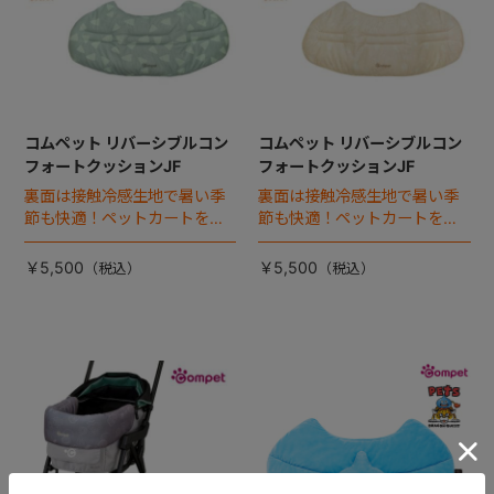
コムペット リバーシブルコン
コムペット リバーシブルコン
フォートクッションJF
フォートクッションJF
裏面は接触冷感生地で暑い季
裏面は接触冷感生地で暑い季
節も快適！ペットカートをお
節も快適！ペットカートをお
しゃれに・かわいく・かっこ
しゃれに・かわいく・かっこ
よく！
よく！
￥5,500
￥5,500