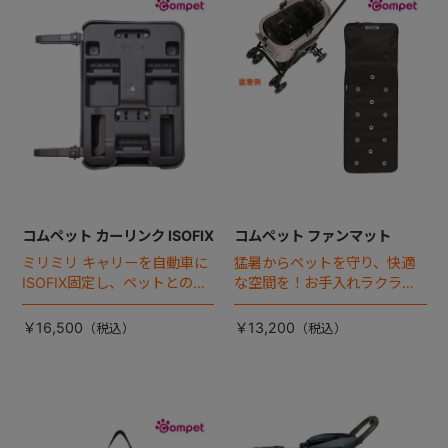
+
+
コムペット カーリンク ISOFIX
コムペット ファンマット
ミリミリ キャリーを自動車に
猛暑からペットを守り、快適
ISOFIX固定し、ペットとの車
な空間を！お手入れラクラク
移動をカンタン・快適に！
な「ファンマット」が登場！
￥16,500
￥13,200