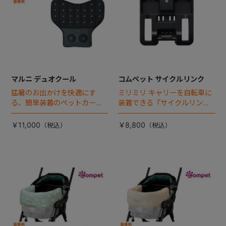
マルニ デュオクール
コムペット サイクルリンク
猛暑のお出かけを快適にす
ミリミリ キャリーを自転車に
る、簡単装着のペットカート
装着できる『サイクルリン
専用ダブル送風ファンが登
ク』が登場！
場。
￥11,000
￥8,800