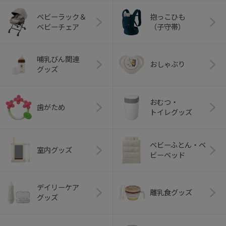
ベビーラック＆
抱っこひも
ベビーチェア
（子守帯）
哺乳びん関連
おしゃぶり
グッズ
おむつ・
歯がため
トイレグッズ
ベビーふとん・ベ
室内グッズ
ビーベッド
デイリーケア
離乳食グッズ
グッズ