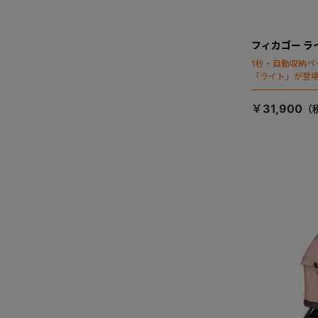
フィカゴー ラ
1秒・自動収納ペ
「ライト」が登
￥31,900