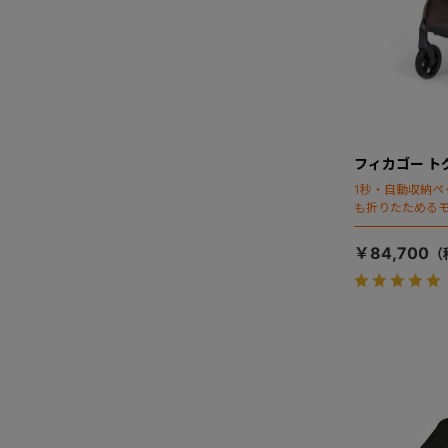
フィカゴー ト
1秒・自動収納ペ
も折りたためる
￥84,700