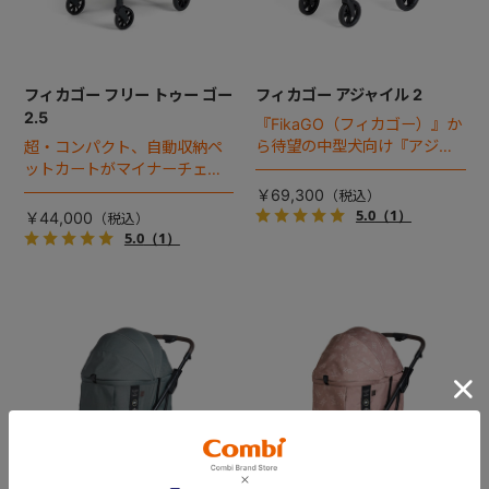
フィカゴー フリー トゥー ゴー
フィカゴー アジャイル 2
2.5
『FikaGO（フィカゴー）』か
ら待望の中型犬向け『アジャ
超・コンパクト、自動収納ペ
イル２』 登場！耐荷重30kg
ットカートがマイナーチェン
で、しかも1秒・自動収納機能
ジ！
￥69,300
搭載！！
5.0
（1）
￥44,000
5.0
（1）