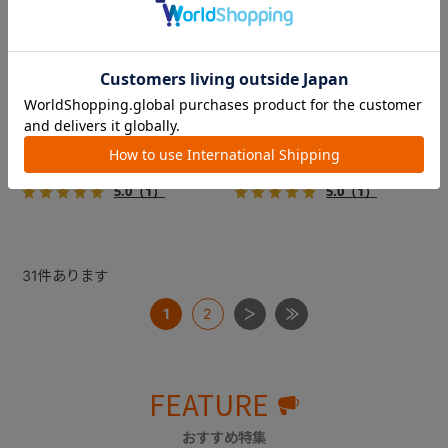
フィカゴー アジャイル 2
フィカゴー アジャイル 2
『FikaGO（フィカゴー）』か
『FikaGO（フィカゴー）』か
ら待望の中型犬向け『アジャ
ら待望の中型犬向け『アジャ
イル２』 登場！耐荷重30kg
イル２』 登場！耐荷重30kg
で、しかも1秒・自動収納機能
で、しかも1秒・自動収納機能
￥69,300
￥69,300
搭載！！
搭載！！
5.0
（1）
5.0
（1）
31
件あります
1
2
FEATURE
おすすめ特集