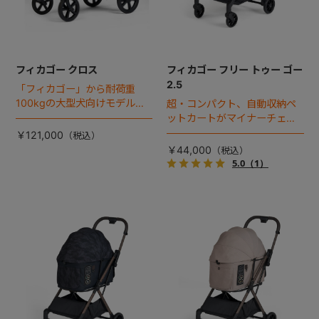
フィカゴー クロス
フィカゴー フリー トゥー ゴー
2.5
「フィカゴー」から耐荷重
100kgの大型犬向けモデルが
超・コンパクト、自動収納ペ
登場。
ットカートがマイナーチェン
ジ！
￥121,000
￥44,000
5.0
（1）