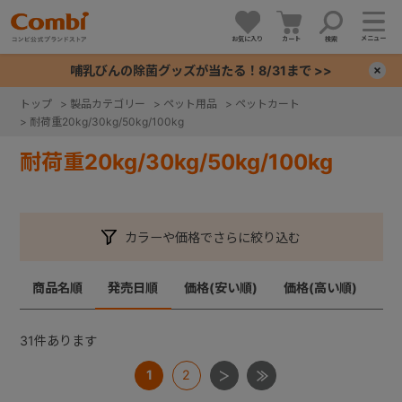
メニュー
お気に入り
カート
検索
哺乳びんの除菌グッズが当たる！8/31まで >>
×
トップ
>
製品カテゴリー
>
ペット用品
>
ペットカート
>
耐荷重20kg/30kg/50kg/100kg
+
耐荷重20kg/30kg/50kg/100kg
+
+
カラーや価格でさらに絞り込む
+
商品名順
発売日順
価格(安い順)
価格(高い順)
31
件あります
1
2