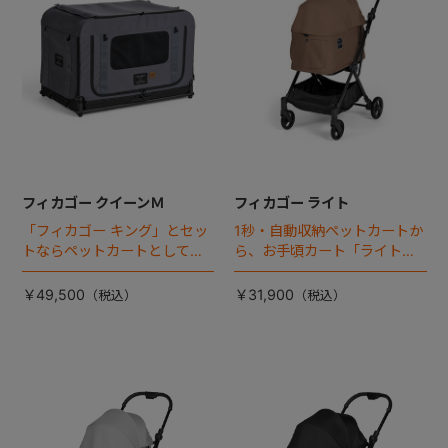
フィカゴー クイーンＭ
フィカゴー ライト
「フィカゴー キング」とセッ
1秒・自動収納ペットカートか
トならペットカートとしても
ら、お手頃カート「ライト」
使える、耐荷重50㎏の大型犬
が登場！
向けケージが登場！
￥49,500
￥31,900