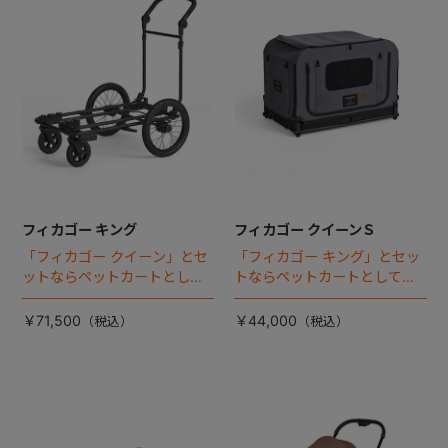
フィカゴー キング
フィカゴー クイーンＳ
「フィカゴー クイーン」とセ
「フィカゴー キング」とセッ
ットならペットカートとして
トならペットカートとしても
使える、耐荷重50kgの大型犬
使える、耐荷重30㎏の中～大
向け車体登場！
型犬向けケージが登場！
￥71,500
￥44,000