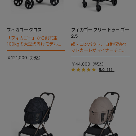
フィカゴー クロス
フィカゴー フリー トゥー ゴー
2.5
「フィカゴー」から耐荷重
100kgの大型犬向けモデルが
超・コンパクト、自動収納ペ
登場。
ットカートがマイナーチェン
ジ！
￥121,000
￥44,000
5.0
（1）