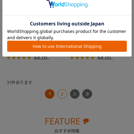
フィカゴー アジャイル 2
フィカゴー アジャイル 2
『FikaGO（フィカゴー）』か
『FikaGO（フィカゴー）』か
ら待望の中型犬向け『アジャ
ら待望の中型犬向け『アジャ
イル２』 登場！耐荷重30kg
イル２』 登場！耐荷重30kg
で、しかも1秒・自動収納機能
で、しかも1秒・自動収納機能
￥69,300
￥69,300
搭載！！
搭載！！
5.0
（1）
5.0
（1）
31
件あります
1
2
FEATURE
おすすめ特集