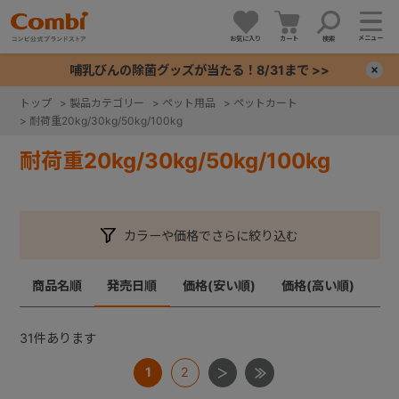
メニュー
お気に入り
カート
検索
哺乳びんの除菌グッズが当たる！8/31まで >>
×
トップ
>
製品カテゴリー
>
ペット用品
>
ペットカート
>
耐荷重20kg/30kg/50kg/100kg
+
耐荷重20kg/30kg/50kg/100kg
+
+
カラーや価格でさらに絞り込む
+
商品名順
発売日順
価格(安い順)
価格(高い順)
31
件あります
1
2