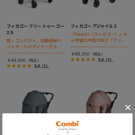
フィカゴー フリー トゥー ゴー
フィカゴー アジャイル 2
2.5
『FikaGO（フィカゴー）』か
ら待望の中型犬向け『アジャ
超・コンパクト、自動収納ペ
イル２』 登場！耐荷重30kg
ットカートがマイナーチェン
で、しかも1秒・自動収納機能
ジ！
￥69,300
搭載！！
5.0
（1）
￥44,000
5.0
（1）