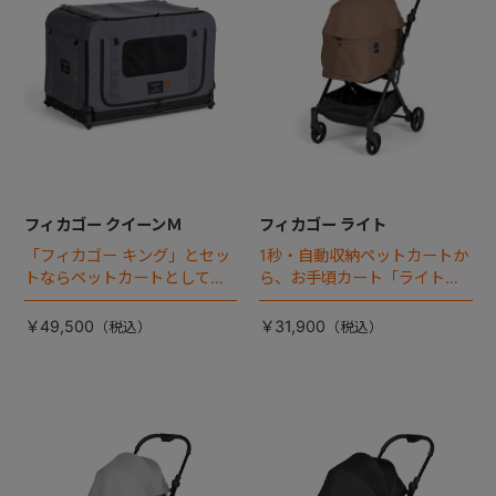
フィカゴー クイーンＭ
フィカゴー ライト
「フィカゴー キング」とセッ
1秒・自動収納ペットカートか
トならペットカートとしても
ら、お手頃カート「ライト」
使える、耐荷重50㎏の大型犬
が登場！
向けケージが登場！
￥49,500
￥31,900