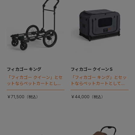
フィカゴー キング
フィカゴー クイーンＳ
「フィカゴー クイーン」とセ
「フィカゴー キング」とセッ
ットならペットカートとして
トならペットカートとしても
使える、耐荷重50kgの大型犬
使える、耐荷重30㎏の中～大
向け車体登場！
型犬向けケージが登場！
￥71,500
￥44,000