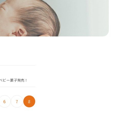
たベビー菓子発売！
6
7
8