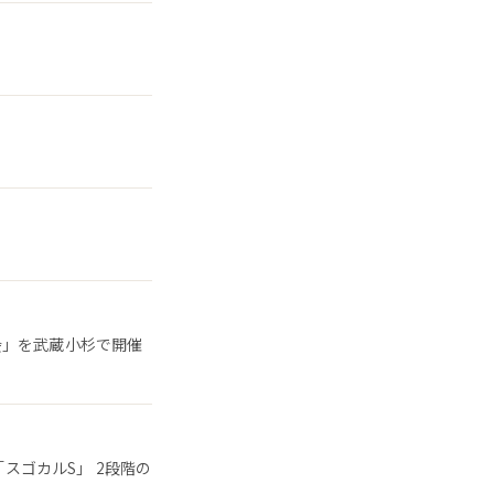
会」を武蔵小杉で開催
「スゴカルS」 2段階の