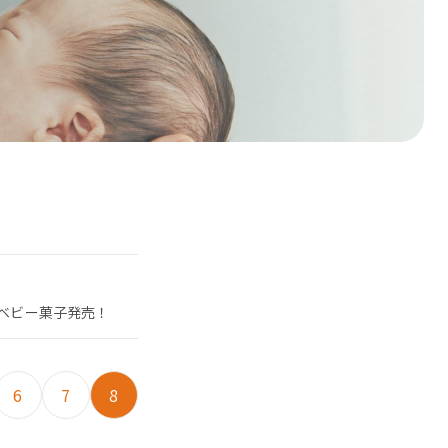
たベビー菓子発売！
6
7
8