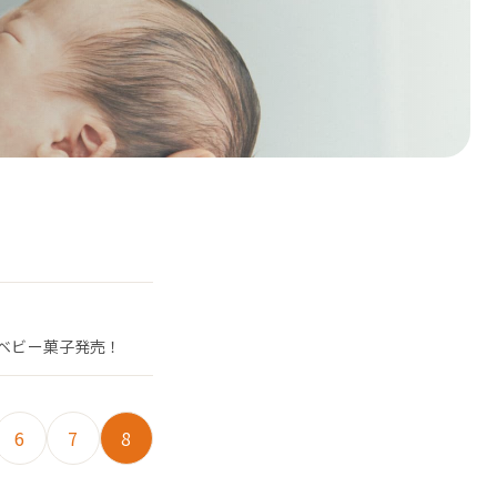
たベビー菓子発売！
6
7
8