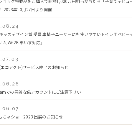
ショック搭載品をご購入で総額1,000万円相当が当たる「子育てデビュ
 2023年10月27日より開催
.08.24
回キッズデザイン賞 受賞 車椅子ユーザーにも使いやすいトイレ用ベビー
ム W62K 車いす対応」
.07.03
ct(エコアクト)サービス終了のお知らせ
.06.26
agramでの悪質な偽アカウントにご注意下さい
.06.07
もちゃショー2023 出展のお知らせ