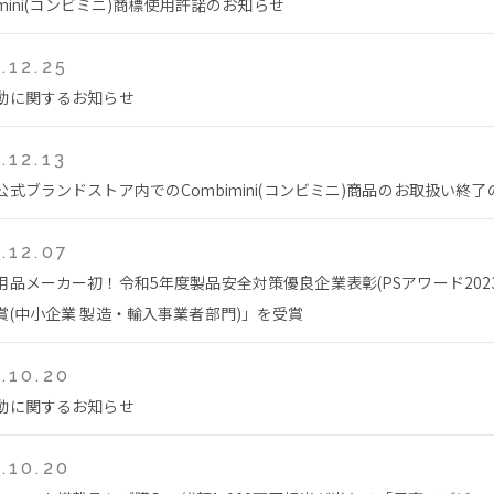
imini(コンビミニ)商標使用許諾のお知らせ
.12.25
動に関するお知らせ
.12.13
公式ブランドストア内でのCombimini(コンビミニ)商品のお取扱い終
.12.07
用品メーカー初！令和5年度製品安全対策優良企業表彰(PSアワード202
賞(中小企業 製造・輸入事業者部門)」を受賞
.10.20
動に関するお知らせ
.10.20