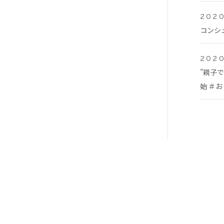
2020
コンシ
2020
”親子
始 ＃