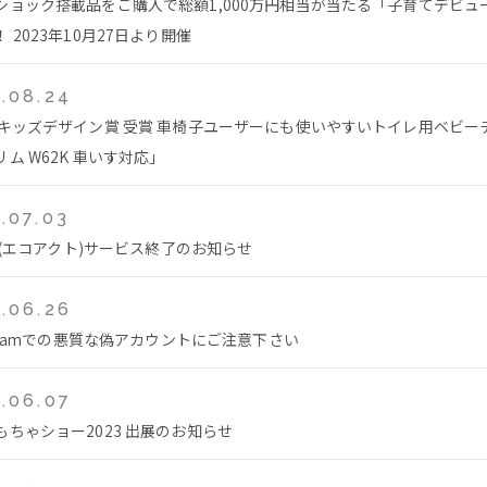
ショック搭載品をご購入で総額1,000万円相当が当たる「子育てデビュ
 2023年10月27日より開催
.08.24
回キッズデザイン賞 受賞 車椅子ユーザーにも使いやすいトイレ用ベビー
ム W62K 車いす対応」
.07.03
ct(エコアクト)サービス終了のお知らせ
.06.26
agramでの悪質な偽アカウントにご注意下さい
.06.07
もちゃショー2023 出展のお知らせ