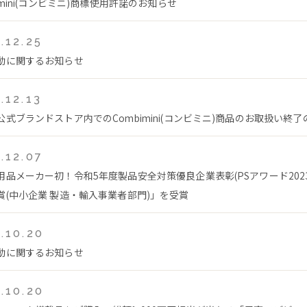
imini(コンビミニ)商標使用許諾のお知らせ
.12.25
動に関するお知らせ
.12.13
公式ブランドストア内でのCombimini(コンビミニ)商品のお取扱い終
.12.07
用品メーカー初！令和5年度製品安全対策優良企業表彰(PSアワード202
賞(中小企業 製造・輸入事業者部門)」を受賞
.10.20
動に関するお知らせ
.10.20