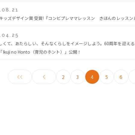
.08.21
回キッズデザイン賞 受賞!『コンビプレママレッスン きほんのレッス
.04.25
しくて、あたらしい、そんなくらしをイメージしよう。60周年を迎え
Ikuji no Honto（育児のホント）」公開！
2
3
4
5
6