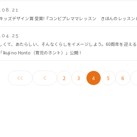
.08.21
回キッズデザイン賞 受賞!『コンビプレママレッスン きほんのレッス
.04.25
しくて、あたらしい、そんなくらしをイメージしよう。60周年を迎え
Ikuji no Honto（育児のホント）」公開！
2
3
4
5
6