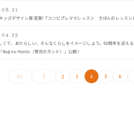
.08.21
回キッズデザイン賞 受賞!『コンビプレママレッスン きほんのレッス
.04.25
しくて、あたらしい、そんなくらしをイメージしよう。60周年を迎え
Ikuji no Honto（育児のホント）」公開！
2
3
4
5
6