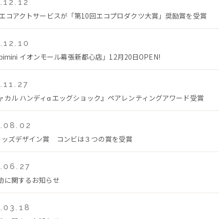
.12.12
 エコアクトサービスが「第10回エコプロダクツ大賞」奨励賞を受賞
.12.10
bimini イオンモール幕張新都心店」12月20日OPEN!
.11.27
ャカル ハンディα エッグショック』ペアレンティングアワード受賞
.08.02
キッズデザイン賞 コンビは３つの賞を受賞
.06.27
動に関するお知らせ
.03.18