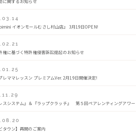
動に関するお知らせ
.03.14
bimini イオンモールむさし村山店』 3月19日OPEN!
.02.21
許権に基づく特許権侵害訴訟提起のお知らせ
.01.25
レママレッスン プレミアムVer. 2月19日開催決定!
.11.29
レスシステム』＆『ラップクラッチ』 第５回ペアレンティングアワー
.08.20
ビタウン】再開のご案内