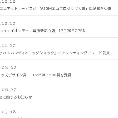
.12.12
 エコアクトサービスが「第10回エコプロダクツ大賞」奨励賞を受賞
.12.10
bimini イオンモール幕張新都心店」12月20日OPEN!
.11.27
ャカル ハンディα エッグショック』ペアレンティングアワード受賞
.08.02
キッズデザイン賞 コンビは３つの賞を受賞
.06.27
動に関するお知らせ
.03.18