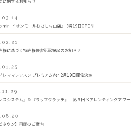
動に関するお知らせ
.03.14
bimini イオンモールむさし村山店』 3月19日OPEN!
.02.21
許権に基づく特許権侵害訴訟提起のお知らせ
.01.25
レママレッスン プレミアムVer. 2月19日開催決定!
.11.29
レスシステム』＆『ラップクラッチ』 第５回ペアレンティングアワー
.08.20
ビタウン】再開のご案内