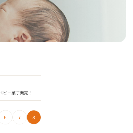
たベビー菓子発売！
6
7
8