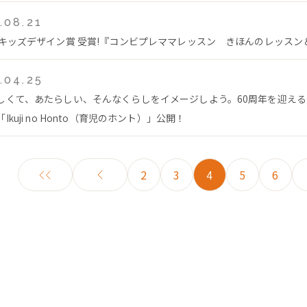
.08.21
回キッズデザイン賞 受賞!『コンビプレママレッスン きほんのレッス
.04.25
しくて、あたらしい、そんなくらしをイメージしよう。60周年を迎え
Ikuji no Honto（育児のホント）」公開！
2
3
4
5
6