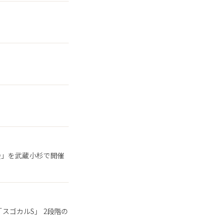
会」を武蔵小杉で開催
「スゴカルS」 2段階の