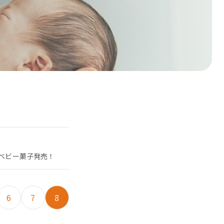
たベビー菓子発売！
6
7
8