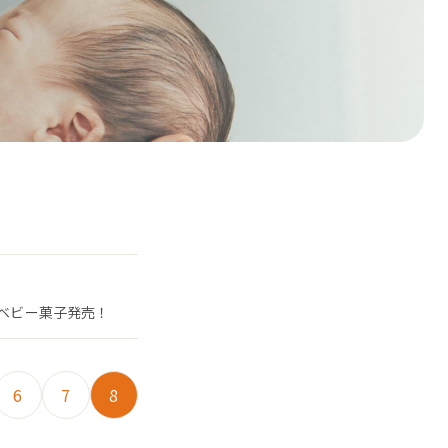
たベビー菓子発売！
6
7
8