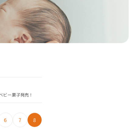
たベビー菓子発売！
6
7
8