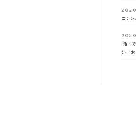
2020
コンシ
2020
”親子
始 ＃