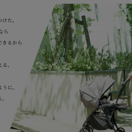
つけた。
なら
できるから
。
える。
。
ように。
る。