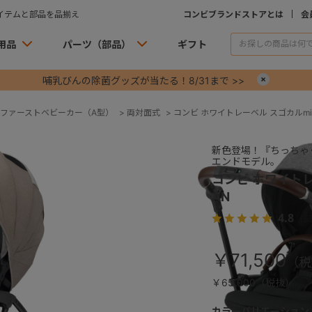
イテムと部品を品揃え
コンビブランドストアとは
会
用品
パーツ（部品）
ギフト
哺乳びんの除菌グッズが当たる！8/31まで >>
×
ファーストベビーカー（A型）
>
両対面式
>
コンビ ホワイトレーベル スゴカルmini
新色登場！『ちっちゃ
エンドモデル。
コンビ ホワイトレー
AN
4.8
（5
￥71,500
￥65,000（税抜）
カラーバリエーション