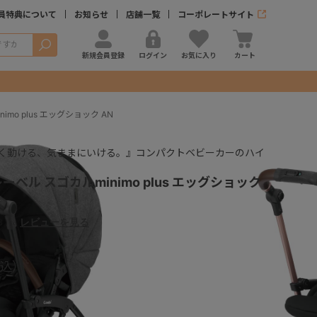
員特典について
お知らせ
店舗一覧
コーポレートサイト
検索
新規会員登録
ログイン
お気に入り
カート
mo plus エッグショック AN
く動ける、気ままにいける。』コンパクトベビーカーのハイ
ベル スゴカルminimo plus エッグショック
3）
レビューを見る