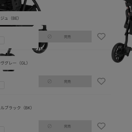
ジュ（BE）
完売
ヴグレー（GL）
完売
（GL）対面時
ルブラック（BK）
完売