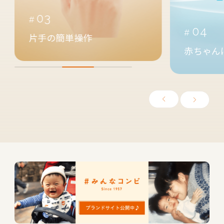
05
04
汗っかき
赤ちゃんに快適空間を