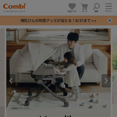
メニュー
お気に入り
カート
検索
哺乳びんの除菌グッズが当たる！8/31まで >>
×
+
+
+
+