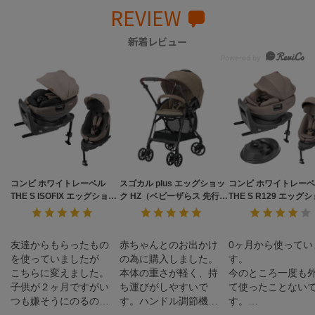
REVIEW
新着レビュー
コンビ ホワイトレーベル
スゴカル plus エッグショッ
コンビ ホワイトレー
THE S ISOFIX エッグショッ
ク HZ（ベビーザらス 先行販
THE S R129 エッグ
ク ZC-690
売品）
ZH（店舗限定モデル
友達からもらったもの
赤ちゃんとのお出かけ
0ヶ月から使ってい
を使っていましたが
の為に購入しました。
す。
こちらに変えました。
本体の重さが軽く、持
今のところ一度も
子供が２ヶ月ですがい
ち運びがしやすいで
て使ったことない
つも嫌そうにのるのに
す。ハンドル調節機能
す。
こちらに乗せたら快適
により折りたたみサイ
子供の荷物など持