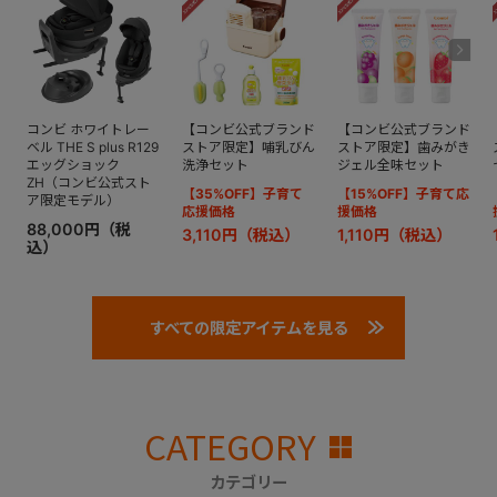
コンビ ホワイトレー
【コンビ公式ブランド
【コンビ公式ブランド
ベル THE S plus R129
ストア限定】哺乳びん
ストア限定】歯みがき
エッグショック
洗浄セット
ジェル全味セット
ZH（コンビ公式スト
【35%OFF】子育て
【15%OFF】子育て応
ア限定モデル）
応援価格
援価格
88,000
円
3,110
円
1,110
円
すべての限定アイテムを見る
CATEGORY
カテゴリー