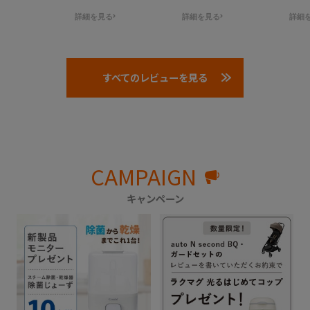
そうに笑顔だったので
ズもそこそこ小さく収
が多くなるので、
詳細を見る
詳細を見る
詳細
よかったです。
まり、取り回しが良い
家から車まで抱っ
と思います。
動してしまいます
シートはほぼ全面エッ
長時間ドライブで
グショックで安全性
っすり眠ってくれ
すべてのレビューを見る
〇、タイヤは2輪タイ
たので乗り心地が
プですが、安定感・走
んだろうなと感じ
破性は高いと思いま
ます。
す。ハンドリングは気
ベルトの調整がし
にならなそうです。
いのが難点かなと
これからも沢山お出か
ます。
CAMPAIGN
けで使っていこうと思
います！
キャンペーン