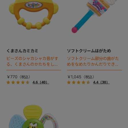
くまさんカミカミ
ソフトクリームはがため
ビーズのシャカシャカ音がす
ソフトクリーム部分の歯がた
る、くまさんのかたちをした
めをなめたりかんだりできま
歯がため。
す。ベルト付きでベビーカー
などにもつけられて持ち運び
￥770
￥1,045
に便利！
4.6
（40）
4.4
（30）