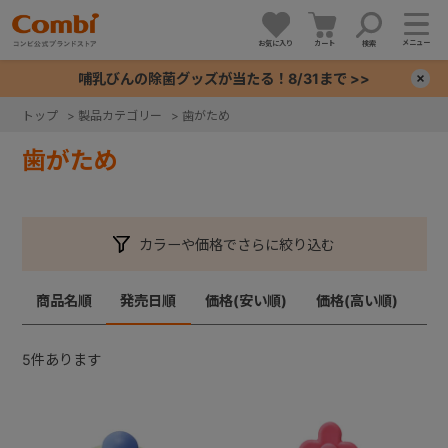
メニュー
お気に入り
カート
検索
哺乳びんの除菌グッズが当たる！8/31まで >>
×
トップ
>
製品カテゴリー
>
歯がため
+
歯がため
+
カラーや価格でさらに絞り込む
+
商品名順
発売日順
価格(安い順)
価格(高い順)
+
5
件あります