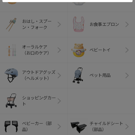
おはし・スプー
お食事エプロン
ン・フォーク
オーラルケア
ベビートイ
（お口のケア）
アウトドアグッズ
ペット用品
（ヘルメット）
ショッピングカー
ト
ベビーカー（部
チャイルドシート
品）
（部品）