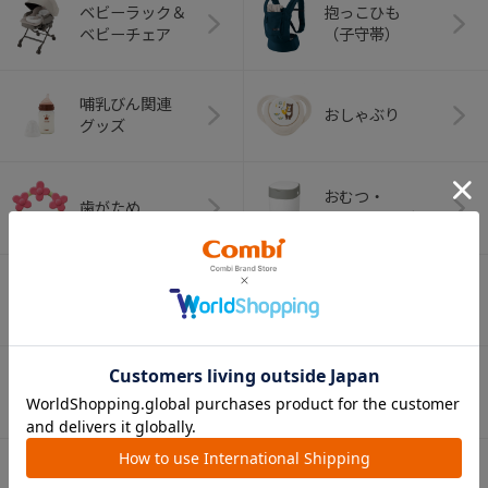
ベビーラック＆
抱っこひも
ベビーチェア
（子守帯）
哺乳びん関連
おしゃぶり
グッズ
おむつ・
歯がため
トイレグッズ
ベビーふとん・ベ
室内グッズ
ビーベッド
デイリーケア
離乳食グッズ
グッズ
ベビー食器
マグ