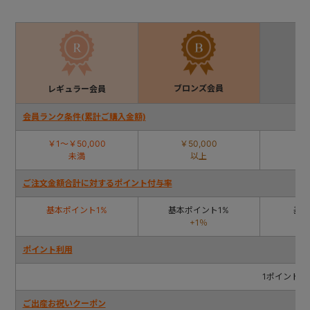
+
+
ブロンズ会員
レギュラー会員
シ
会員ランク条件(累計ご購入金額)
￥1〜￥50,000
￥50,000
￥
未満
以上
ご注文金額合計に対するポイント付与率
基本ポイント1%
基本ポイント1%
基本
+1％
ポイント利用
1ポイント（
ご出産お祝いクーポン