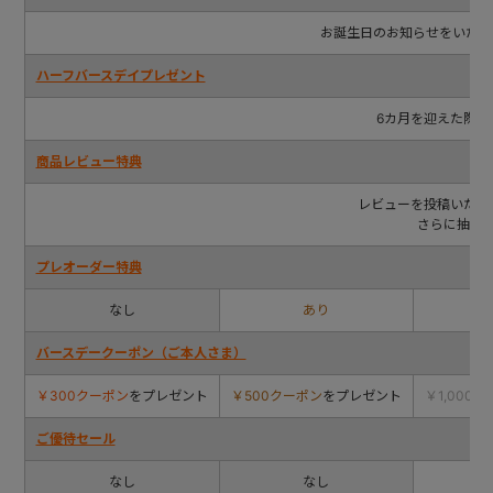
お誕生日のお知らせをいただけ
ハーフバースデイプレゼント
6カ月を迎えた際に
商品レビュー特典
レビューを投稿いただ
さらに抽選
プレオーダー特典
なし
あり
バースデークーポン（ご本人さま）
￥300クーポン
をプレゼント
￥500クーポン
をプレゼント
￥1,000
ご優待セール
なし
なし