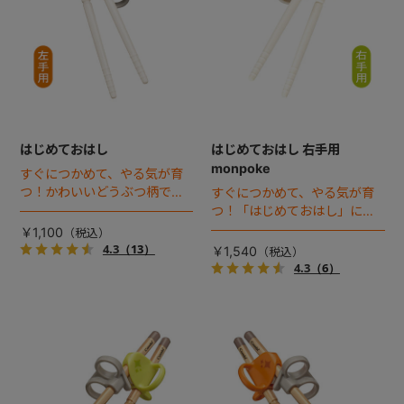
はじめておはし
はじめておはし 右手用
monpoke
すぐにつかめて、やる気が育
つ！かわいいどうぶつ柄でプ
すぐにつかめて、やる気が育
ラスチックの日本製おはし。3
つ！「はじめておはし」に
つのポイントですぐに使え、3
「monpoke」モデルが仲間入
￥1,100
ステップで長く使える右手用
り。3つのポイントですぐに使
4.3
（13）
￥1,540
おはしです。ねこ柄が新登
え、3ステップで長く使える日
4.3
（6）
場！
本製の右手用おはしです。