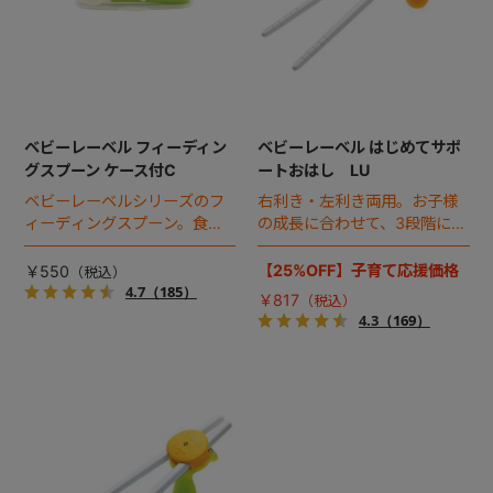
ベビーレーベル フィーディン
ベビーレーベル はじめてサポ
グスプーン ケース付C
ートおはし LU
ベビーレーベルシリーズのフ
右利き・左利き両用。お子様
ィーディングスプーン。食べ
の成長に合わせて、3段階にス
させやすいやわらかスプーン
テップアップしながら効果的
です。おでかけに便利なケー
にトレーニングできるおはし
【25%OFF】子育て応援価格
￥550
ス付き。
です。
4.7
（185）
￥817
4.3
（169）