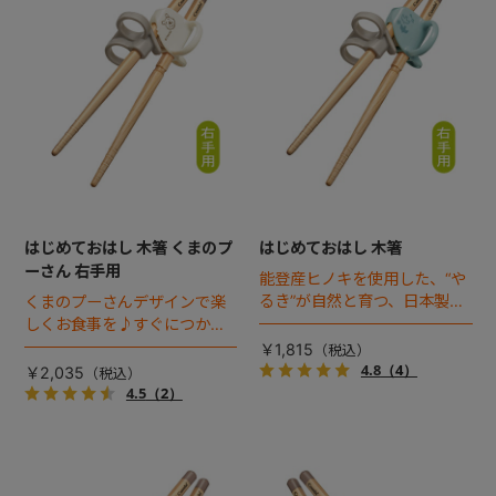
はじめておはし 木箸 くまのプ
はじめておはし 木箸
ーさん 右手用
能登産ヒノキを使用した、“や
るき”が自然と育つ、日本製の
くまのプーさんデザインで楽
おはし。3つのポイントですぐ
しくお食事を♪すぐにつかめ
に使え、3ステップで長く使え
る！長くつかえる！正しい持
￥1,815
る右手用のおはしです。
ち方が自然と身につく！
4.8
（4）
￥2,035
4.5
（2）