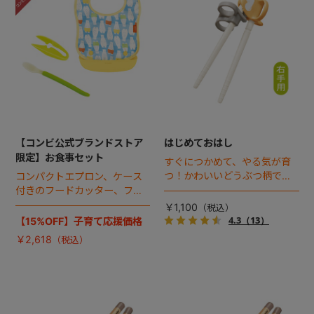
+
+
【コンビ公式ブランドストア
はじめておはし
限定】お食事セット
すぐにつかめて、やる気が育
つ！かわいいどうぶつ柄でプ
コンパクトエプロン、ケース
ラスチックの日本製おはし。3
付きのフードカッター、フィ
つのポイントですぐに使え、3
ーディングスプーンのお得な
￥1,100
ステップで長く使える右手用
セット。
4.3
（13）
【15%OFF】子育て応援価格
おはしです。ねこ柄が新登
￥2,618
場！