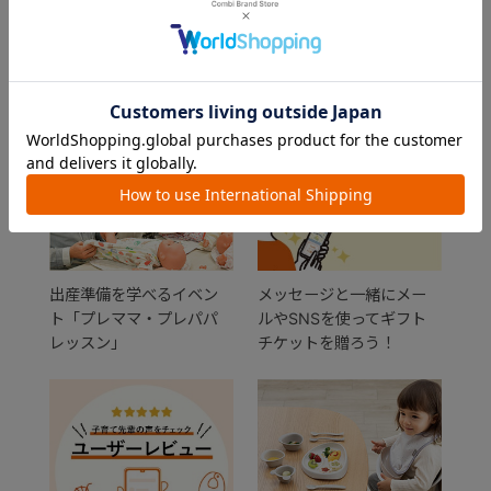
FEATURE
おすすめ特集
出産準備を学べるイベン
メッセージと一緒にメー
ト「プレママ・プレパパ
ルやSNSを使ってギフト
レッスン」
チケットを贈ろう！