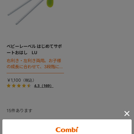
ベビーレーベル はじめてサポ
ートおはし LU
右利き・左利き両用。お子様
の成長に合わせて、3段階にス
テップアップしながら効果的
にトレーニングできるおはし
￥1,100
です。
4.3
（169）
15
件あります