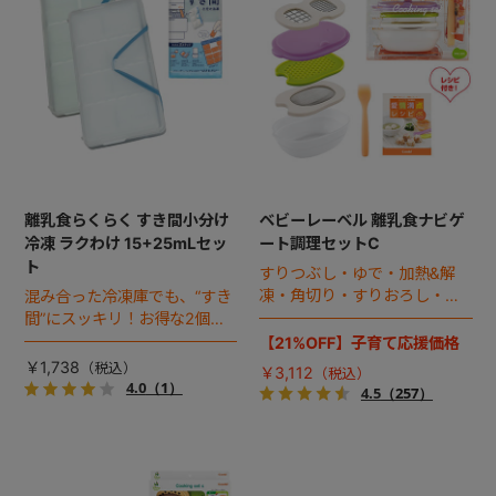
離乳食らくらく すき間小分け
ベビーレーベル 離乳食ナビゲ
冷凍 ラクわけ 15+25mLセッ
ート調理セットC
ト
すりつぶし・ゆで・加熱&解
凍・角切り・すりおろし・裏
混み合った冷凍庫でも、“すき
ごしなど、赤ちゃんの成長に
間”にスッキリ！お得な2個セ
合わせた離乳食づくりがこれ
ット。
【21%OFF】子育て応援価格
ひとつでOK！離乳食レシピ集
￥1,738
￥3,112
付き。
4.0
（1）
4.5
（257）