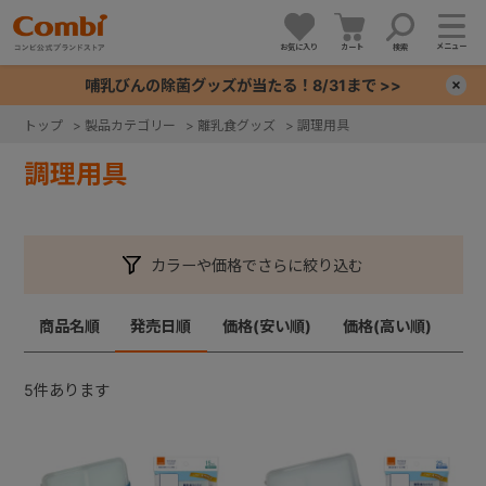
メニュー
お気に入り
カート
検索
哺乳びんの除菌グッズが当たる！8/31まで >>
×
トップ
>
製品カテゴリー
>
離乳食グッズ
>
調理用具
+
調理用具
+
カラーや価格でさらに絞り込む
+
商品名順
発売日順
価格(安い順)
価格(高い順)
+
5
件あります