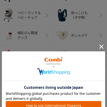
ベビーラック＆
抱っこひも
ベビーチェア
（子守帯）
哺乳びん関連
おしゃぶり
グッズ
おむつ・
歯がため
トイレグッズ
ベビーふとん・ベ
室内グッズ
ビーベッド
デイリーケア
離乳食グッズ
グッズ