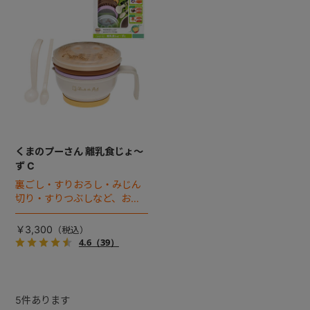
くまのプーさん 離乳食じょ～
ず C
裏ごし・すりおろし・みじん
切り・すりつぶしなど、お子
様の成長に合わせた離乳食づ
くりがこれひとつでOK！離乳
￥3,300
食作り上手になれる、くまの
4.6
（39）
プーさんの調理セットです。
5
件あります