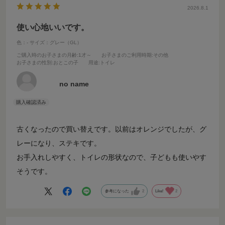
2026.8.1
使い心地いいです。
色：-
サイズ：グレー（GL）
ご購入時のお子さまの月齢
:1才～
お子さまのご利用時期
:その他
お子さまの性別
:おとこの子
用途
:トイレ
no name
古くなったので買い替えです。以前はオレンジでしたが、グ
レーになり、ステキです。
お手入れしやすく、トイレの形状なので、子どもも使いやす
そうです。
参考になった
2
Like!
2