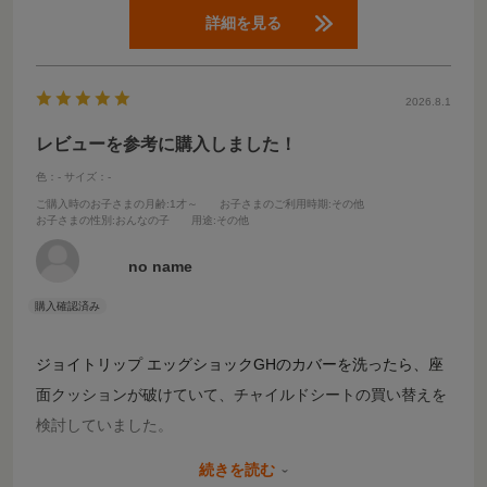
詳細を見る
2026.8.1
レビューを参考に購入しました！
色：-
サイズ：-
ご購入時のお子さまの月齢
:1才～
お子さまのご利用時期
:その他
お子さまの性別
:おんなの子
用途
:その他
no name
ジョイトリップ エッグショックGHのカバーを洗ったら、座
面クッションが破けていて、チャイルドシートの買い替えを
検討していました。
ここのレビューを見て、座面クッションの交換買い替えにし
続きを読む
ました。