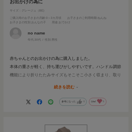
お出かけの為に
サイズ：グレージュ（BE)
ご購入時のお子さまの月齢
:0～3カ月頃
お子さまのご利用時期
:ねんね
お子さまの性別
:おんなの子
用途
:おでかけ
no name
年代:
30代
性別:
男性
赤ちゃんとのお出かけの為に購入しました。
本体の重さが軽く、持ち運びがしやすいです。ハンドル調節
機能により折りたたみサイズもそこそこ小さく収まり、取り
回しが良いと思います。
続きを読む
シートはほぼ全面エッグショックで安全性〇、タイヤは2輪
タイプですが、安定感・走破性は高いと思います。ハンドリ
参考になった
0
Like!
0
ングは気にならなそうです。
これからも沢山お出かけで使っていこうと思います！