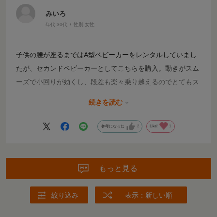
みいろ
年代:
30代
性別:
女性
子供の腰が座るまではA型ベビーカーをレンタルしていまし
たが、セカンドベビーカーとしてこちらを購入。動きがスム
ーズで小回りが効くし、段差も楽々乗り越えるのでとてもス
トレスフリーで使わせていただいています！ 荷物口が広い
続きを読む
こと、サンシェードが大きいことも◎。こちらを購入する決
め手となったのは片手で楽々折りたためる便利さでした。畳
参考になった
2
Like!
1
んだら本当にコンパクトになるので狭い玄関にも圧迫感なく
置けています。オススメです！
もっと見る
絞り込み
表示：新しい順