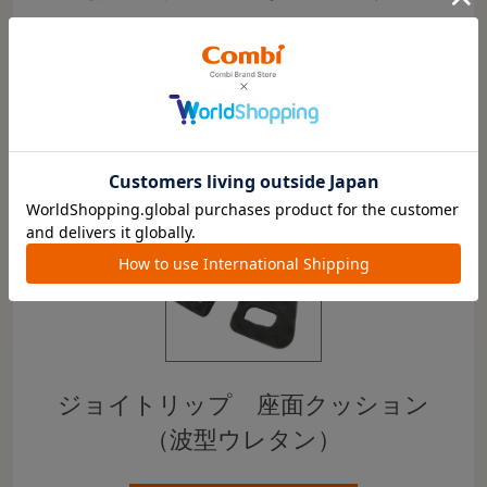
家でゆっくりセッティングできるので雨の日でも安心です。
続きを読む
車内での作業は暑いし無理な体勢になりやすいので、シート
とベースが分離できる仕様はとても助かります。
参考になった
2
Like!
2
ジョイトリップ 座面クッション
（波型ウレタン）