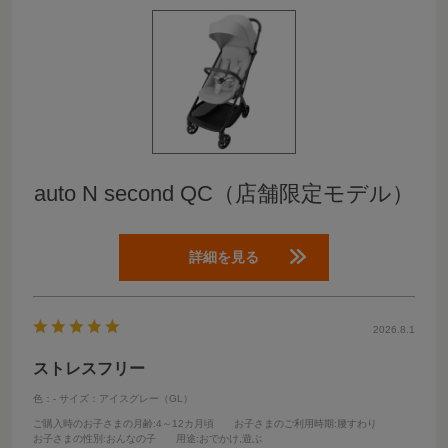
auto N second QC（店舗限定モデル）
詳細を見る
2026.8.1
ストレスフリー
色：-
サイズ：アイスグレー（GL）
ご購入時のお子さまの月齢
:4～12カ月頃
お子さまのご利用時期
:腰すわり
お子さまの性別
:おんなの子
用途
:おでかけ,遊ぶ