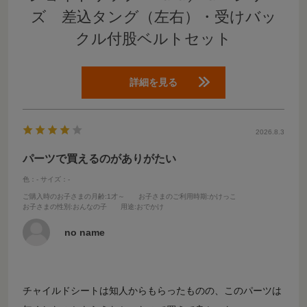
ズ 差込タング（左右）・受けバッ
クル付股ベルトセット
詳細を見る
2026.8.3
パーツで買えるのがありがたい
色：-
サイズ：-
ご購入時のお子さまの月齢
:1才～
お子さまのご利用時期
:かけっこ
お子さまの性別
:おんなの子
用途
:おでかけ
no name
チャイルドシートは知人からもらったものの、このパーツは