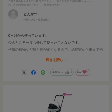
ご購入時のお子さまの月齢
:マタニティ
お子さまのご利用時期
:ねんね
お子さまの性別
:おとこの子
用途
:おでかけ
とんかつ
年代:
40代
性別:
女性
0ヶ月から使っています。
今のところ一度も外して使ったことないです。
子供の荷物など持ち物が多くなるので、結局家から車まで抱
っこ移動してしまいます。
続きを読む
長時間ドライブでもぐっすり眠ってくれていたので乗り心地
が良いんだろうなと感じています。
参考になった
1
Like!
1
ベルトの調整がしにくいのが難点かなと思います。