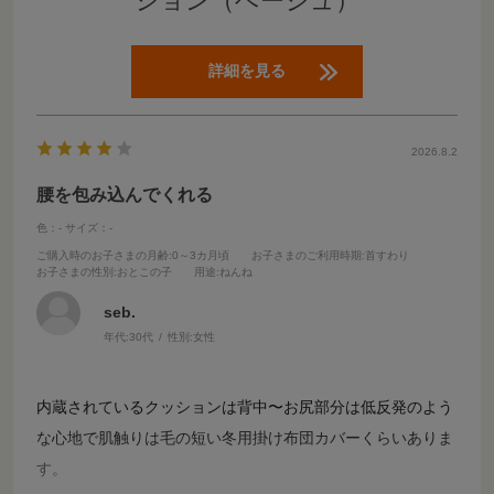
ション（ベージュ）
詳細を見る
2026.8.2
腰を包み込んでくれる
色：-
サイズ：-
ご購入時のお子さまの月齢
:0～3カ月頃
お子さまのご利用時期
:首すわり
お子さまの性別
:おとこの子
用途
:ねんね
seb.
年代:
30代
性別:
女性
内蔵されているクッションは背中〜お尻部分は低反発のよう
な心地で肌触りは毛の短い冬用掛け布団カバーくらいありま
す。