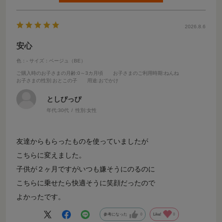
2026.8.6
安心
色：-
サイズ：ベージュ（BE）
ご購入時のお子さまの月齢
:0～3カ月頃
お子さまのご利用時期
:ねんね
お子さまの性別
:おとこの子
用途
:おでかけ
としぴっぴ
年代:
30代
性別:
女性
友達からもらったものを使っていましたが
こちらに変えました。
子供が２ヶ月ですがいつも嫌そうにのるのに
こちらに乗せたら快適そうに笑顔だったので
よかったです。
参考になった
0
Like!
0