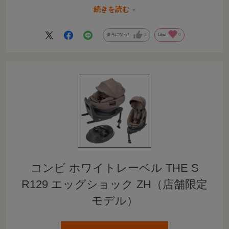
赤ちゃんの身体とコンビラックの間をしっかり埋めてくれる
続きを読む
ので、安定感は抜群！！！
でも、夏はとても汗をかいてました。
参考になった
1
Like!
0
クーラーの効いた部屋なら問題はないと思いますが、、、。
涼しい時期に使うのがオススメかもしれません。夏用の記事
があったらいいのになぁと思いました。（私の探し方が下手
で、夏用に涼しそうな物がありましたらごめんなさい🙇）
コンビ ホワイトレーベル THE S
R129 エッグショック ZH（店舗限定
モデル）