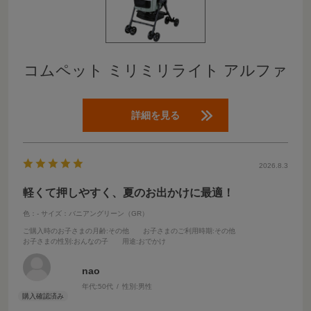
コムペット ミリミリライト アルファ
詳細を見る
2026.8.3
軽くて押しやすく、夏のお出かけに最適！
色：-
サイズ：バニアングリーン（GR）
ご購入時のお子さまの月齢
:その他
お子さまのご利用時期
:その他
お子さまの性別
:おんなの子
用途
:おでかけ
nao
年代:
50代
性別:
男性