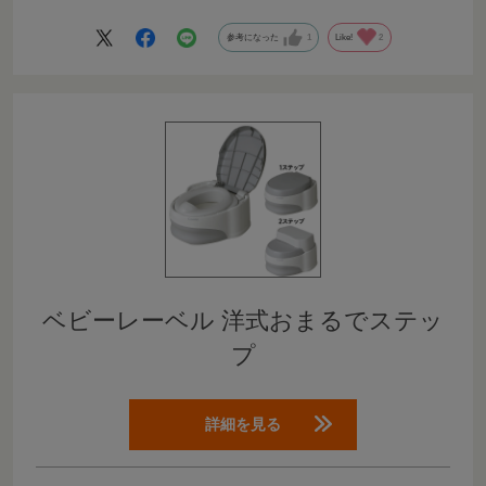
問題なく取り付けられて、座り心地も良くなったと、子ども
参考になった
1
Like!
2
が喜んでいます。
ありがとうございました！
ベビーレーベル 洋式おまるでステッ
プ
詳細を見る