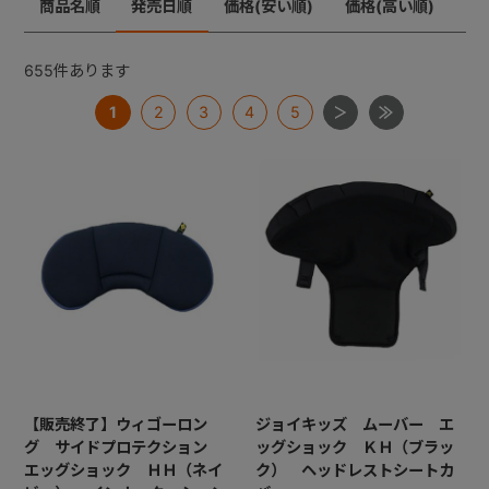
商品名順
発売日順
価格(安い順)
価格(高い順)
ジョイトリップ
+
ジョイトリップアドバンスＩＳＯＦＩＸ
655
件あります
ムーブフィットジュニア
1
2
3
4
5
+
ネセルターン・ネセルターンISOFIX・ネルームlite・ネル
ームliteISOFIX
ママロン
マルゴット
ミニマグランデ
【共通部品】ＩＳＯＦＩＸキャップ・すーすーファン・
ロッキングクリップ・ギボシ
【共通部品】ベースカバー・サポートレッグ
【販売終了】ウィゴーロン
ジョイキッズ ムーバー エ
グ サイドプロテクション
ッグショック ＫＨ（ブラッ
エッグショック ＨＨ（ネイ
ク） ヘッドレストシートカ