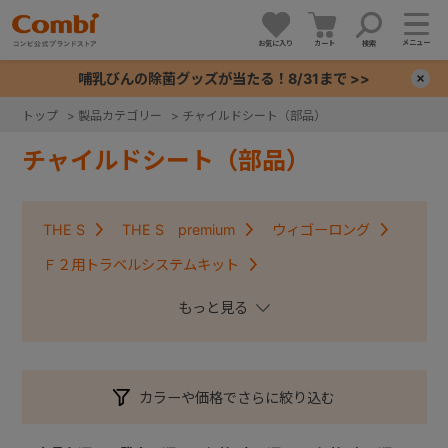
メニュー
お気に入り
カート
検索
哺乳びんの除菌グッズが当たる！8/31まで >>
×
トップ
>
製品カテゴリー
>
チャイルドシート（部品）
+
チャイルドシート（部品）
+
THE S
THE S premium
ウィゴーロング
+
Ｆ２用トラベルシステムキット
クルムーヴコンパクトISOFIX・クルムーヴアドバンス
+
ISOFIX
クルムーヴ・クルムーヴＩＳＯＦＩＸ
クルムーヴスマート・クルムーヴスマートＩＳＯＦＩＸ
カラーや価格でさらに絞り込む
コッコロ
ジョイキッズムーバー