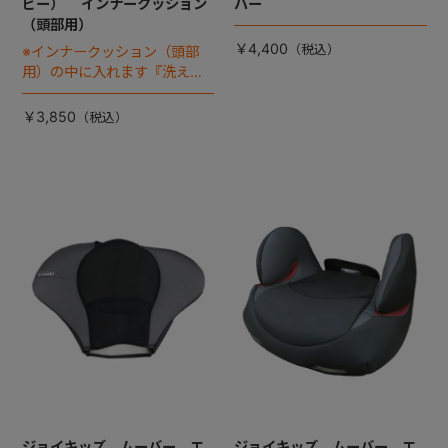
ビー） インナークッション
バー
（頭部用）
￥4,400
※インナークッション（頭部
用）の中に入れます『洗える
エッグショック パッド』は
別売りです
￥3,850
ジョイキッズ ムーバー エ
ジョイキッズ ムーバー エ