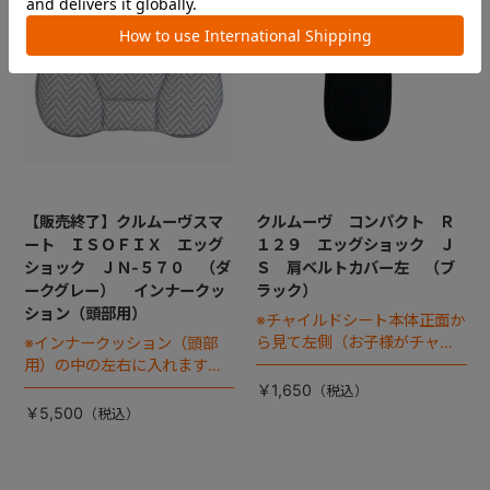
【販売終了】クルムーヴスマ
クルムーヴ コンパクト Ｒ
ート ＩＳＯＦＩＸ エッグ
１２９ エッグショック Ｊ
ショック ＪＮ-５７０ （ダ
Ｓ 肩ベルトカバー左 （ブ
ークグレー） インナークッ
ラック）
ション（頭部用）
※チャイルドシート本体正面か
ら見て左側（お子様がチャイ
※インナークッション（頭部
ルドシートに座った状態で右
用）の中の左右に入れます
手側となります）
『サイドウレタン』は別売り
￥1,650
です
￥5,500