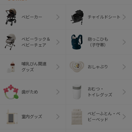
ベビーカー
チャイルドシート
ベビーラック＆
抱っこひも
ベビーチェア
（子守帯）
哺乳びん関連
おしゃぶり
グッズ
おむつ・
歯がため
トイレグッズ
ベビーふとん・ベ
室内グッズ
ビーベッド