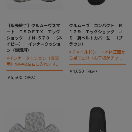
【販売終了】クルムーヴスマ
クルムーヴ コンパクト Ｒ
ート ＩＳＯＦＩＸ エッグ
１２９ エッグショック Ｊ
ショック ＪＮ-５７０ （ネ
Ｓ 肩ベルトカバー左 （ブ
イビー） インナークッショ
ラウン）
ン（頭部用）
※チャイルドシート本体正面か
ら見て左側（お子様がチャイ
※インナークッション（頭部
ルドシートに座った状態で右
用）の中の左右に入れます
手側となります）
『サイドウレタン』は別売り
￥1,650
です
￥5,500