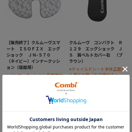
【販売終了】クルムーヴスマ
クルムーヴ コンパクト Ｒ
ート ＩＳＯＦＩＸ エッグ
１２９ エッグショック Ｊ
ショック ＪＮ-５７０
Ｓ 肩ベルトカバー右 （ブ
（ネイビー）インナークッシ
ラウン）
ョン（座面用）
※チャイルドシート本体正面か
ら見て右側（お子様がチャイ
※インナークッション座面用の
ルドシートに座った状態で左
中に入れる『ウレタン』は別
手側となります）
売りです
￥1,650
￥7,700