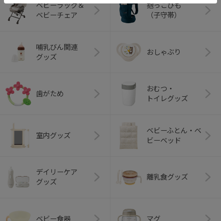
ベビーラック＆
抱っこひも
ベビーチェア
（子守帯）
哺乳びん関連
おしゃぶり
グッズ
おむつ・
歯がため
トイレグッズ
ベビーふとん・ベ
室内グッズ
ビーベッド
デイリーケア
離乳食グッズ
グッズ
ベビー食器
マグ