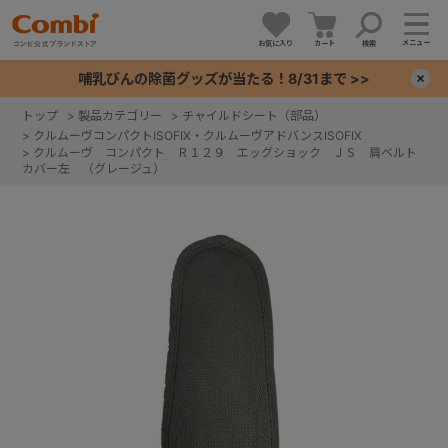
メニュー
お気に入り
カート
検索
哺乳びんの除菌グッズが当たる！8/31まで >>
×
トップ
>
製品カテゴリー
>
チャイルドシート（部品）
>
クルムーヴコンパクトISOFIX・クルムーヴアドバンスISOFIX
+
>
クルムーヴ コンパクト Ｒ１２９ エッグショック ＪＳ 肩ベルト
カバー左 （グレージュ）
+
+
+