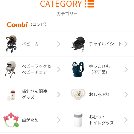
CATEGORY
カテゴリー
（コンビ）
ベビーカー
チャイルドシート
ベビーラック＆
抱っこひも
ベビーチェア
（子守帯）
哺乳びん関連
おしゃぶり
グッズ
おむつ・
歯がため
トイレグッズ