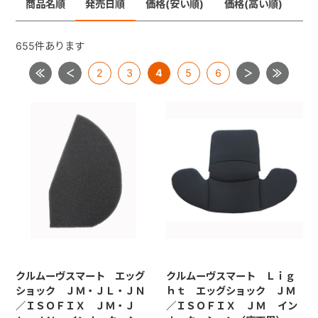
商品名順
発売日順
価格(安い順)
価格(高い順)
ジョイトリップ
+
ジョイトリップアドバンスＩＳＯＦＩＸ
655
件あります
ムーブフィットジュニア
2
3
4
5
6
+
ネセルターン・ネセルターンISOFIX・ネルームlite・ネル
ームliteISOFIX
ママロン
マルゴット
ミニマグランデ
【共通部品】ＩＳＯＦＩＸキャップ・すーすーファン・
ロッキングクリップ・ギボシ
【共通部品】ベースカバー・サポートレッグ
クルムーヴスマート エッグ
クルムーヴスマート Ｌｉｇ
ショック ＪＭ・ＪＬ・ＪＮ
ｈｔ エッグショック ＪＭ
／ＩＳＯＦＩＸ ＪＭ・Ｊ
／ＩＳＯＦＩＸ ＪＭ イン