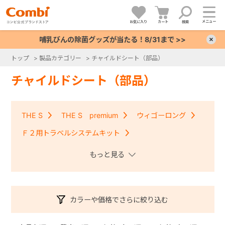
メニュー
お気に入り
カート
検索
哺乳びんの除菌グッズが当たる！8/31まで >>
×
トップ
>
製品カテゴリー
>
チャイルドシート（部品）
+
チャイルドシート（部品）
+
THE S
THE S premium
ウィゴーロング
+
Ｆ２用トラベルシステムキット
クルムーヴコンパクトISOFIX・クルムーヴアドバンス
+
ISOFIX
クルムーヴ・クルムーヴＩＳＯＦＩＸ
クルムーヴスマート・クルムーヴスマートＩＳＯＦＩＸ
カラーや価格でさらに絞り込む
コッコロ
ジョイキッズムーバー