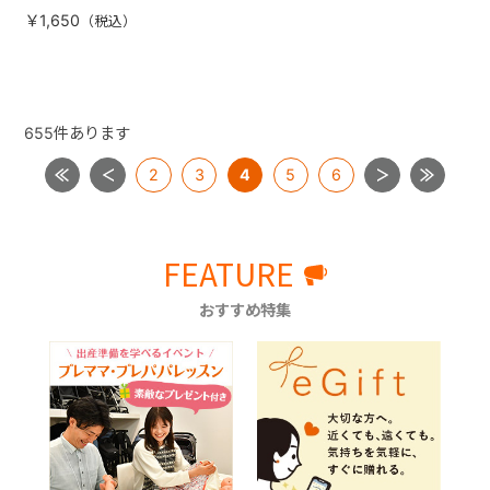
手側となります）
￥1,650
655
件あります
2
3
4
5
6
FEATURE
おすすめ特集