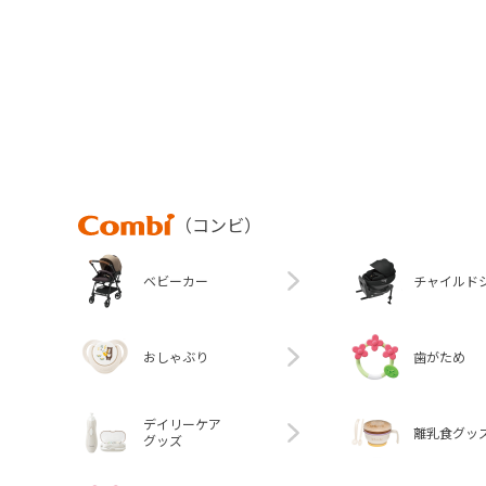
Combi
（コンビ）
ベビーカー
チャイルド
おしゃぶり
歯がため
デイリーケア
離乳食グッ
グッズ