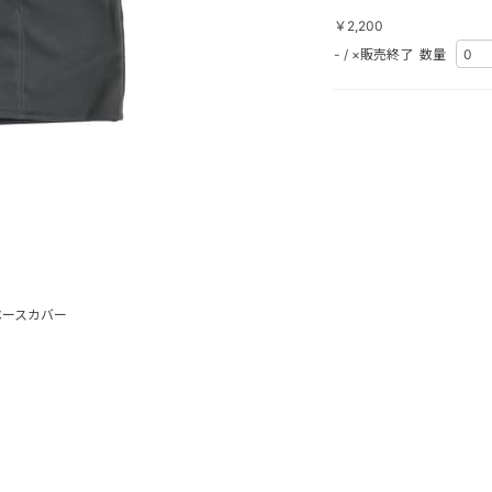
￥2,200
-
/
×販売終了
数量
ベースカバー