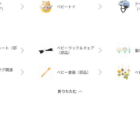
ア
ア
ベビートイ
ア）
（
シート（部
ベビーラック＆チェア
室
（部品）
マグ関連
ベビー食器（部品）
ベ