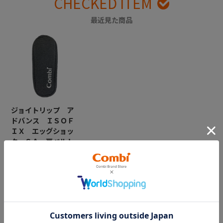
CHECKED ITEM
最近見た商品
ジョイトリップ ア
ドバンス ＩＳＯＦ
ＩＸ エッグショッ
ク ＳＡ 肩ベルト
カバー右（グレー）
￥1,650
CATEGORY