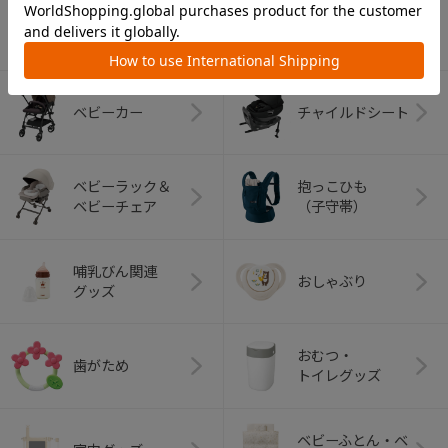
カテゴリー
（コンビ）
ベビーカー
チャイルドシート
ベビーラック＆
抱っこひも
ベビーチェア
（子守帯）
哺乳びん関連
おしゃぶり
グッズ
おむつ・
歯がため
トイレグッズ
ベビーふとん・ベ