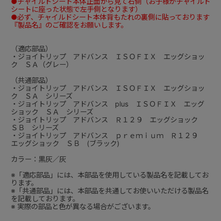
●チャイルドシート本体正面から見て右側（お子様がチャイルド
シートに座った状態で左手側となります）
●必ず、チャイルドシート本体背もたれの裏側に貼っております
『製品名』のご確認をお願いします。
（適応部品）
・ジョイトリップ アドバンス ＩＳＯＦＩＸ エッグショッ
ク ＳＡ（グレー）
（共通部品）
・ジョイトリップ アドバンス ＩＳＯＦＩＸ エッグショッ
ク ＳＡ シリーズ
・ジョイトリップ アドバンス plus ＩＳＯＦＩＸ エッグ
ショック ＳＡ シリーズ
・ジョイトリップ アドバンス Ｒ１２９ エッグショック
ＳＢ シリーズ
・ジョイトリップ アドバンス ｐｒｅｍｉｕｍ Ｒ１２９
エッグショック ＳＢ (ブラック)
カラー：黒灰／灰
※「適応部品」には、本部品を使用している製品名を記載してお
ります。
※「共通部品」には、本部品を共通してお使いいただける製品名
を記載しております。
※ 実際の部品と色が異なる場合がございます。