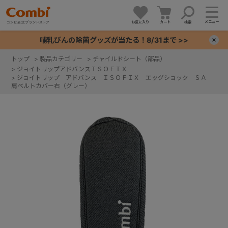
メニュー
お気に入り
カート
検索
哺乳びんの除菌グッズが当たる！8/31まで >>
×
トップ
>
製品カテゴリー
>
チャイルドシート（部品）
>
ジョイトリップアドバンスＩＳＯＦＩＸ
+
>
ジョイトリップ アドバンス ＩＳＯＦＩＸ エッグショック ＳＡ
肩ベルトカバー右（グレー）
+
+
+