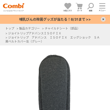
メニュー
お気に入り
カート
検索
哺乳びんの除菌グッズが当たる！8/31まで >>
×
トップ
>
製品カテゴリー
>
チャイルドシート（部品）
>
ジョイトリップアドバンスＩＳＯＦＩＸ
+
>
ジョイトリップ アドバンス ＩＳＯＦＩＸ エッグショック ＳＡ
肩ベルトカバー左（グレー）
+
+
+